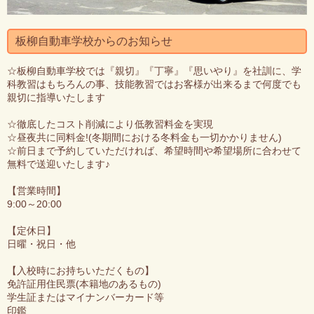
板柳自動車学校からのお知らせ
☆板柳自動車学校では『親切』『丁寧』『思いやり』を社訓に、学
科教習はもちろんの事、技能教習ではお客様が出来るまで何度でも
親切に指導いたします
☆徹底したコスト削減により低教習料金を実現
☆昼夜共に同料金!(冬期間における冬料金も一切かかりません)
☆前日まで予約していただければ、希望時間や希望場所に合わせて
無料で送迎いたします♪
【営業時間】
9:00～20:00
【定休日】
日曜・祝日・他
【入校時にお持ちいただくもの】
免許証用住民票(本籍地のあるもの)
学生証またはマイナンバーカード等
印鑑