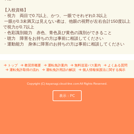
【入校資格】
・視力 両目で0.7以上、かつ、一眼でそれぞれ0.3以上
一眼が0.3未満又は見えない者は、他眼の視野が左右合計150度以上
で視力が0.7以上
・色彩識別能力 赤色、青色及び黄色の識別ができること
・聴力 障害をお持ちの方は事前に相談してください
・運動能力 身体に障害のお持ちの方は事前に相談してください
トップ
教習所概要
運転免許案内
無料送迎バス案内
よくある質問
運転免許取得の流れ
運転免許用語の解説
個人情報保護法に関する掲示
Copyright (C) itayanagi.cloud-line.com All Rights Reserved.
表示：PC